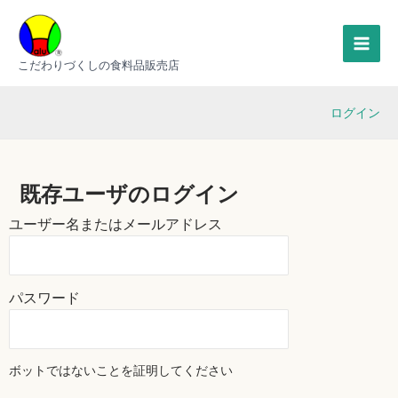
内
MAI
容
MEN
を
こだわりづくしの食料品販売店
ス
キ
ログイン
ッ
プ
既存ユーザのログイン
ユーザー名またはメールアドレス
パスワード
ボットではないことを証明してください